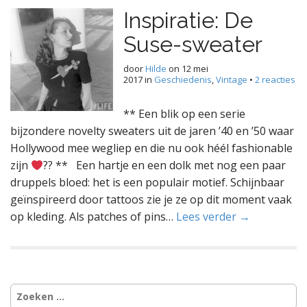
Inspiratie: De
Suse-sweater
door
Hilde
on
12 mei
2017
in
Geschiedenis
,
Vintage
•
2 reacties
** Een blik op een serie
bijzondere novelty sweaters uit de jaren ’40 en ’50 waar
Hollywood mee wegliep en die nu ook héél fashionable
zijn
?
? ** Een hartje en een dolk met nog een paar
druppels bloed: het is een populair motief. Schijnbaar
geïnspireerd door tattoos zie je ze op dit moment vaak
op kleding. Als patches of pins…
Lees verder →
Zoeken
naar: