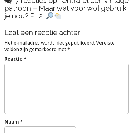
7 reacties op “
Ontrafel een vintage
c
patroon – Maar wat voor wol gebruik
h
je nou? Pt 2.
”
t
n
Laat een reactie achter
a
v
Het e-mailadres wordt niet gepubliceerd.
Vereiste
i
velden zijn gemarkeerd met
*
g
Reactie
*
a
t
i
e
Naam
*