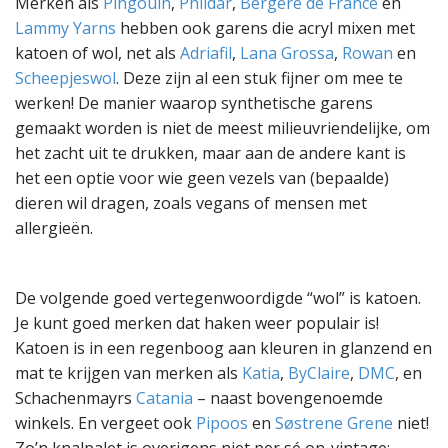
Merken als
Pingouin
,
Phildar
,
Bergère de France
en
Lammy Yarns
hebben ook garens die acryl mixen met
katoen of wol, net als
Adriafil
,
Lana Grossa
,
Rowan
en
Scheepjeswol
. Deze zijn al een stuk fijner om mee te
werken! De manier waarop synthetische garens
gemaakt worden is niet de meest milieuvriendelijke, om
het zacht uit te drukken, maar aan de andere kant is
het een optie voor wie geen vezels van (bepaalde)
dieren wil dragen, zoals vegans of mensen met
allergieën.
De volgende goed vertegenwoordigde “wol” is katoen.
Je kunt goed merken dat haken weer populair is!
Katoen is in een regenboog aan kleuren in glanzend en
mat te krijgen van merken als
Katia
,
ByClaire
,
DMC
, en
Schachenmayrs
Catania
– naast bovengenoemde
winkels. En vergeet ook
Pipoos
en
Søstrene Grene
niet!