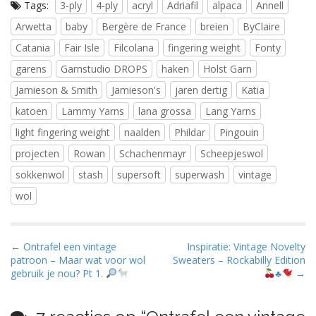
Tags:
3-ply
4-ply
acryl
Adriafil
alpaca
Annell
Arwetta
baby
Bergère de France
breien
ByClaire
Catania
Fair Isle
Filcolana
fingering weight
Fonty
garens
Garnstudio DROPS
haken
Holst Garn
Jamieson & Smith
Jamieson's
jaren dertig
Katia
katoen
Lammy Yarns
lana grossa
Lang Yarns
light fingering weight
naalden
Phildar
Pingouin
projecten
Rowan
Schachenmayr
Scheepjeswol
sokkenwol
stash
supersoft
superwash
vintage
wol
B
← Ontrafel een vintage
Inspiratie: Vintage Novelty
patroon – Maar wat voor wol
Sweaters – Rockabilly Edition
e
gebruik je nou? Pt 1.
♣️
→
r
i