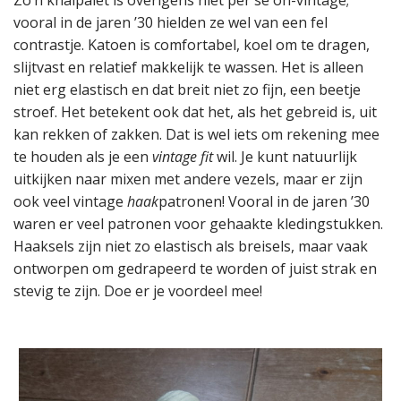
Zo’n knalpalet is overigens niet per sé on-vintage;
vooral in de jaren ’30 hielden ze wel van een fel
contrastje. Katoen is comfortabel, koel om te dragen,
slijtvast en relatief makkelijk te wassen. Het is alleen
niet erg elastisch en dat breit niet zo fijn, een beetje
stroef. Het betekent ook dat het, als het gebreid is, uit
kan rekken of zakken. Dat is wel iets om rekening mee
te houden als je een
vintage fit
wil. Je kunt natuurlijk
uitkijken naar mixen met andere vezels, maar er zijn
ook veel vintage
haak
patronen! Vooral in de jaren ’30
waren er veel patronen voor gehaakte kledingstukken.
Haaksels zijn niet zo elastisch als breisels, maar vaak
ontworpen om gedrapeerd te worden of juist strak en
stevig te zijn. Doe er je voordeel mee!