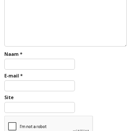
n
a
v
i
g
a
t
i
Naam
*
e
E-mail
*
Site