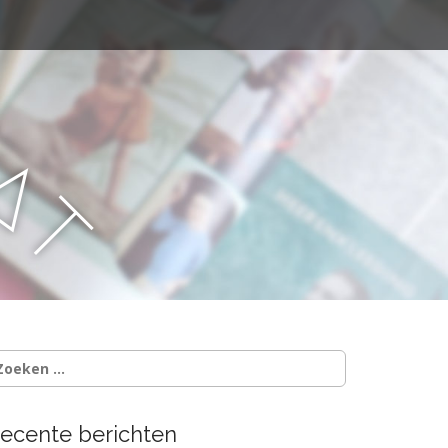
a
a
t
oeken
ar:
ecente berichten