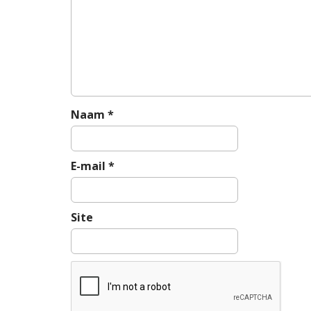
n
a
v
i
g
a
t
Naam
*
i
e
E-mail
*
Site