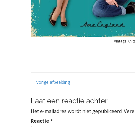
Vintage Knit
B
← Vorige afbeelding
e
r
Laat een reactie achter
i
Het e-mailadres wordt niet gepubliceerd.
Vere
c
h
Reactie
*
t