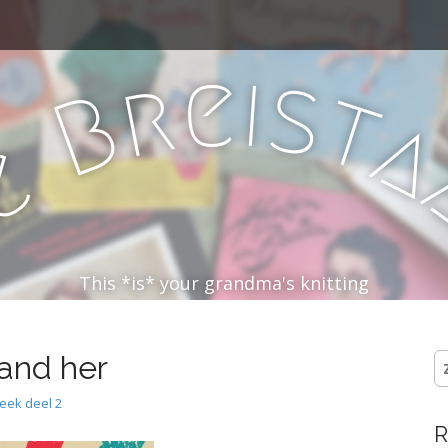
e
i
s
r
t
B
e
D
This *is* your grandma's knitting
 and her
Z
na
heek deel 2
R