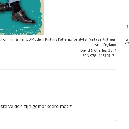
I
s For Him & Her: 30 Modern Knitting Patterns for Stylish Vintage Knitwear
A
Arne England
David & Charles, 2014
ISBN 9781446305171
iste velden zijn gemarkeerd met
*