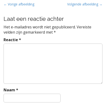
B
← Vorige afbeelding
Volgende afbeelding →
e
r
Laat een reactie achter
i
Het e-mailadres wordt niet gepubliceerd.
Vereiste
c
velden zijn gemarkeerd met
*
h
Reactie
*
t
n
a
v
i
g
a
t
i
Naam
*
e