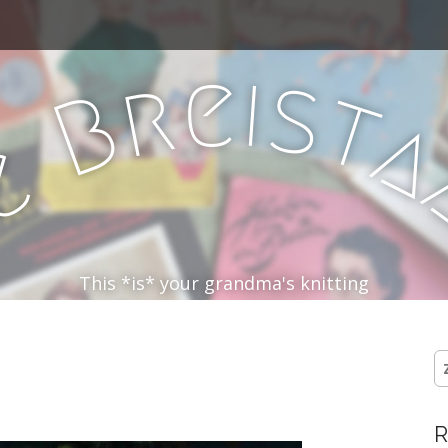
e
i
s
r
t
B
e
D
This *is* your grandma's knitting
Z
na
R