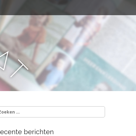
a
a
t
oeken
ar:
ecente berichten