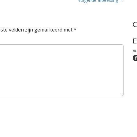
Volgende afbeelding →
O
iste velden zijn gemarkeerd met
*
E
Vo