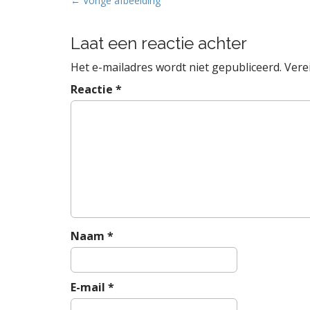
B
← Vorige afbeelding
e
r
Laat een reactie achter
i
Het e-mailadres wordt niet gepubliceerd.
Vere
c
h
Reactie
*
t
n
a
v
i
g
a
t
Naam
*
i
e
E-mail
*