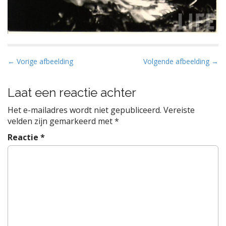
B
← Vorige afbeelding
Volgende afbeelding →
e
r
Laat een reactie achter
i
Het e-mailadres wordt niet gepubliceerd.
Vereiste
c
velden zijn gemarkeerd met
*
h
Reactie
*
t
n
a
v
i
g
a