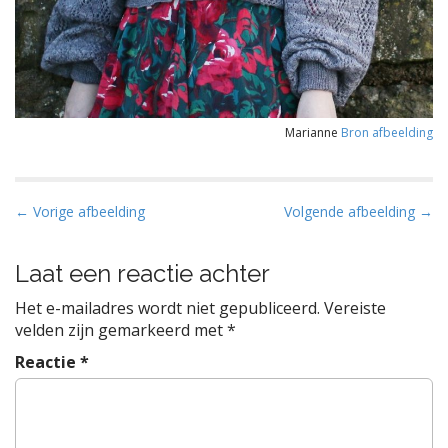
Marianne
Bron afbeelding
B
← Vorige afbeelding
Volgende afbeelding →
e
r
Laat een reactie achter
i
Het e-mailadres wordt niet gepubliceerd.
Vereiste
c
velden zijn gemarkeerd met
*
h
Reactie
*
t
n
a
v