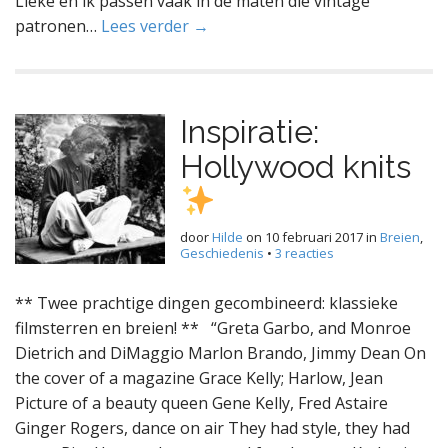
Lieke en ik passen vaak in de maten die vintage
patronen…
Lees verder →
Inspiratie:
Hollywood knits
door
Hilde
on
10 februari 2017
in
Breien
,
Geschiedenis
•
3 reacties
** Twee prachtige dingen gecombineerd: klassieke
filmsterren en breien! ** “Greta Garbo, and Monroe
Dietrich and DiMaggio Marlon Brando, Jimmy Dean On
the cover of a magazine Grace Kelly; Harlow, Jean
Picture of a beauty queen Gene Kelly, Fred Astaire
Ginger Rogers, dance on air They had style, they had