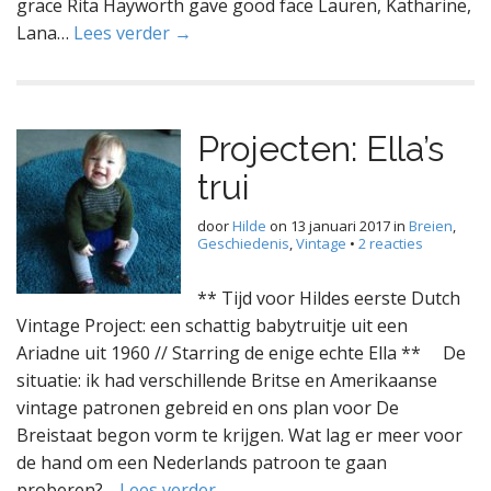
grace Rita Hayworth gave good face Lauren, Katharine,
Lana…
Lees verder →
Projecten: Ella’s
trui
door
Hilde
on
13 januari 2017
in
Breien
,
Geschiedenis
,
Vintage
•
2 reacties
** Tijd voor Hildes eerste Dutch
Vintage Project: een schattig babytruitje uit een
Ariadne uit 1960 // Starring de enige echte Ella ** De
situatie: ik had verschillende Britse en Amerikaanse
vintage patronen gebreid en ons plan voor De
Breistaat begon vorm te krijgen. Wat lag er meer voor
de hand om een Nederlands patroon te gaan
proberen?…
Lees verder →