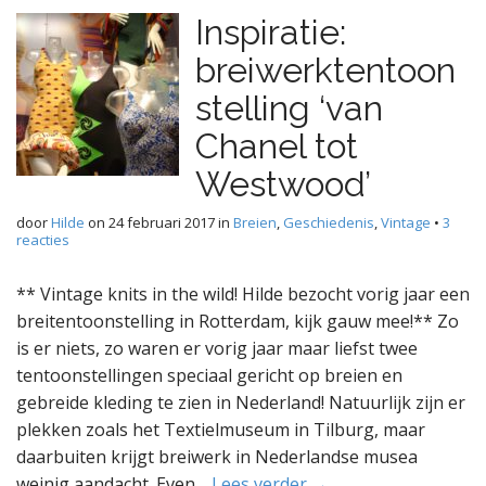
Inspiratie:
breiwerktentoon
stelling ‘van
Chanel tot
Westwood’
door
Hilde
on
24 februari 2017
in
Breien
,
Geschiedenis
,
Vintage
•
3
reacties
** Vintage knits in the wild! Hilde bezocht vorig jaar een
breitentoonstelling in Rotterdam, kijk gauw mee!** Zo
is er niets, zo waren er vorig jaar maar liefst twee
tentoonstellingen speciaal gericht op breien en
gebreide kleding te zien in Nederland! Natuurlijk zijn er
plekken zoals het Textielmuseum in Tilburg, maar
daarbuiten krijgt breiwerk in Nederlandse musea
weinig aandacht. Even…
Lees verder →