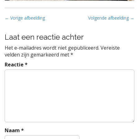
B
← Vorige afbeelding
Volgende afbeelding →
e
r
Laat een reactie achter
i
Het e-mailadres wordt niet gepubliceerd.
Vereiste
c
velden zijn gemarkeerd met
*
h
Reactie
*
t
n
a
v
i
g
a
t
i
Naam
*