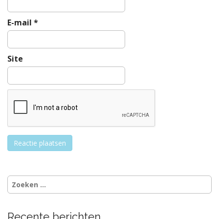
e
E-mail
*
Site
Zoeken
naar:
Recente berichten