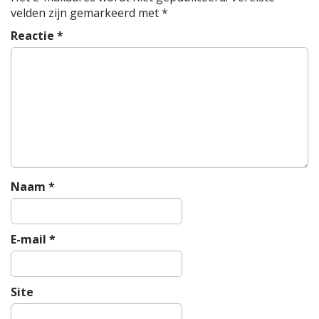
c
velden zijn gemarkeerd met
*
h
Reactie
*
t
n
a
v
i
g
a
t
i
Naam
*
e
E-mail
*
Site