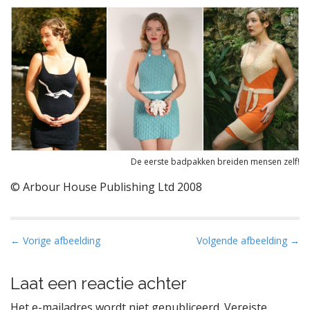
De eerste badpakken breiden mensen zelf!
© Arbour House Publishing Ltd 2008
B
← Vorige afbeelding
Volgende afbeelding →
e
r
Laat een reactie achter
i
Het e-mailadres wordt niet gepubliceerd.
Vereiste