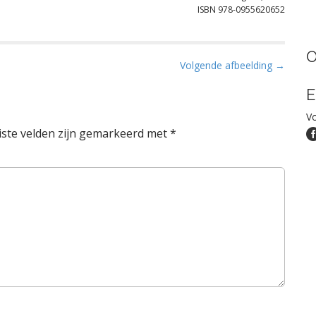
ISBN 978-0955620652
O
Volgende afbeelding →
E
Vo
iste velden zijn gemarkeerd met
*