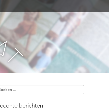
a
a
t
oeken
ar:
ecente berichten