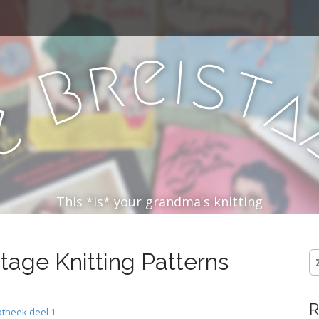
e
i
s
r
t
B
e
D
This *is* your grandma's knitting
ntage Knitting Patterns
Z
na
R
iotheek deel 1