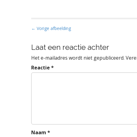
B
← Vorige afbeelding
e
r
Laat een reactie achter
i
Het e-mailadres wordt niet gepubliceerd.
Vere
c
h
Reactie
*
t
n
a
v
i
g
a
t
Naam
*