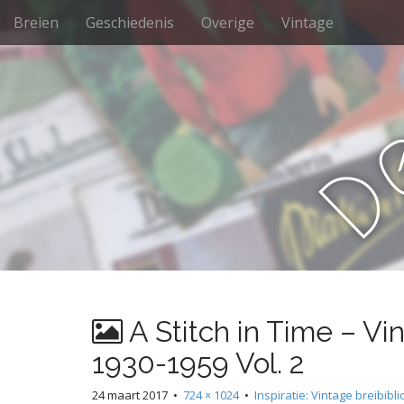
H
S
Breien
Geschiedenis
Overige
Vintage
p
o
r
o
i
f
n
d
g
m
n
e
a
a
n
r
u
i
n
h
o
u
d
A Stitch in Time – Vi
1930-1959 Vol. 2
24 maart 2017
•
724 × 1024
•
Inspiratie: Vintage breibibl