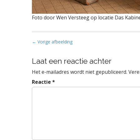
Foto door Wen Versteeg op locatie Das Kabin
B
← Vorige afbeelding
e
r
Laat een reactie achter
i
Het e-mailadres wordt niet gepubliceerd.
Vere
c
h
Reactie
*
t
n
a
v
i
g
a