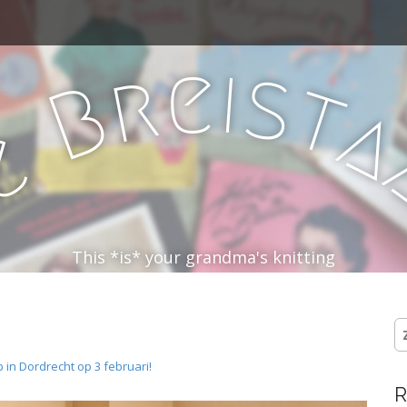
e
i
s
r
t
B
e
D
This *is* your grandma's knitting
Z
na
 in Dordrecht op 3 februari!
R