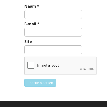
t
Naam
*
i
e
E-mail
*
Site