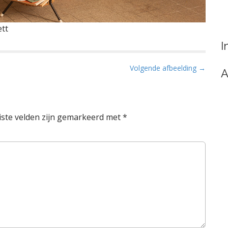
ett
I
Volgende afbeelding →
A
iste velden zijn gemarkeerd met
*