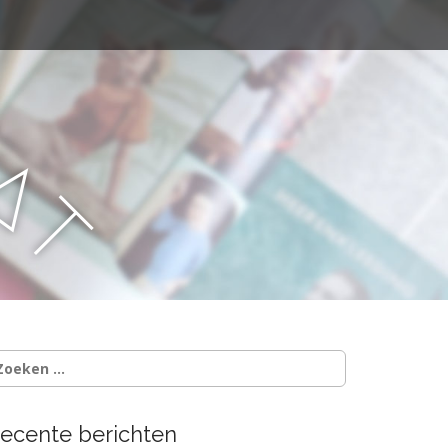
a
a
t
oeken
ar:
ecente berichten