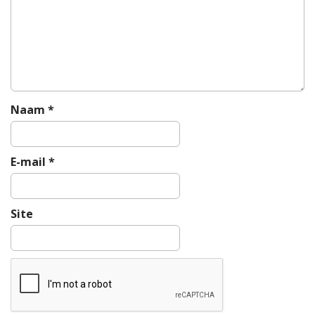
a
v
i
g
a
t
i
Naam
*
e
E-mail
*
Site