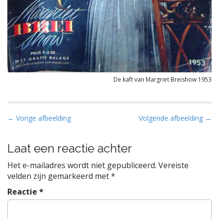
De kaft van Margriet Breishow 1953
B
← Vorige afbeelding
Volgende afbeelding →
e
r
Laat een reactie achter
i
Het e-mailadres wordt niet gepubliceerd.
Vereiste
c
velden zijn gemarkeerd met
*
h
Reactie
*
t
n