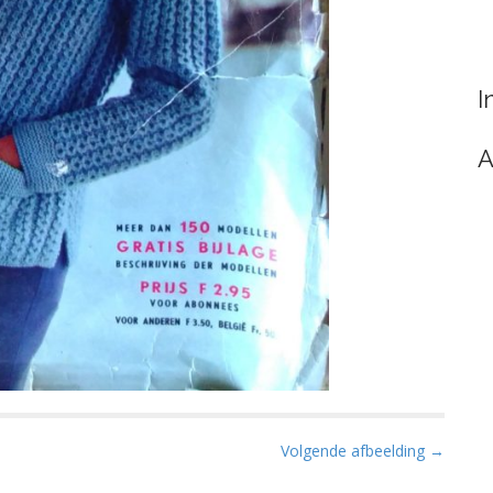
I
A
Volgende afbeelding →