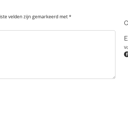
iste velden zijn gemarkeerd met
*
O
E
Vo