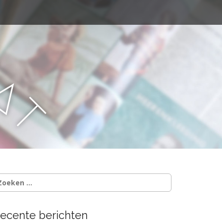
a
a
t
oeken
ar:
ecente berichten