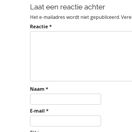
r
Laat een reactie achter
i
Het e-mailadres wordt niet gepubliceerd.
Vere
c
h
Reactie
*
t
n
a
v
i
g
a
t
Naam
*
i
e
E-mail
*