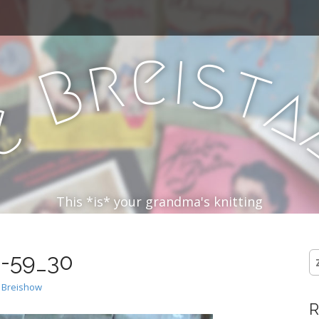
e
i
s
r
t
B
e
D
This *is* your grandma's knitting
3-59_30
Z
na
et Breishow
R