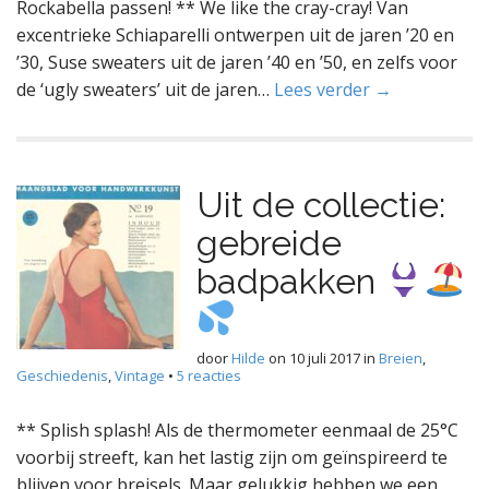
Rockabella passen! ** We like the cray-cray! Van
excentrieke Schiaparelli ontwerpen uit de jaren ’20 en
’30, Suse sweaters uit de jaren ’40 en ’50, en zelfs voor
de ‘ugly sweaters’ uit de jaren…
Lees verder →
Uit de collectie:
gebreide
badpakken
door
Hilde
on
10 juli 2017
in
Breien
,
Geschiedenis
,
Vintage
•
5 reacties
** Splish splash! Als de thermometer eenmaal de 25°C
voorbij streeft, kan het lastig zijn om geïnspireerd te
blijven voor breisels. Maar gelukkig hebben we een