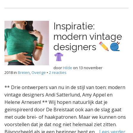
Inspiratie:
modern vintage
designers
door
Hilde
on
13 november
2018
in
Breien
,
Overige
•
2 reacties
** Drie ontwerpers van nu in de stijl van toen: modern
vintage designers Andi Satterlund, Amy Appel en
Helene Arnesen! ** Wij hopen natuurlijk dat je
geïnspireerd door De Breistaat ook aan de slag gaat
met oude brei- of haakpatronen. Maar we kunnen ons
voorstellen dat je dat nog niet helemaal ziet zitten.
Bijvoorbeeld als je een beginner bent en…
Lees verder