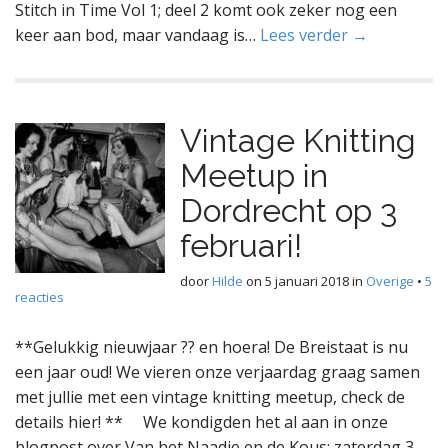
Stitch in Time Vol 1; deel 2 komt ook zeker nog een
keer aan bod, maar vandaag is…
Lees verder →
Vintage Knitting
Meetup in
Dordrecht op 3
februari!
door
Hilde
on
5 januari 2018
in
Overige
•
5
reacties
**Gelukkig nieuwjaar ?? en hoera! De Breistaat is nu
een jaar oud! We vieren onze verjaardag graag samen
met jullie met een vintage knitting meetup, check de
details hier! ** We kondigden het al aan in onze
blogpost over Van het Naadje en de Kous; zaterdag 3